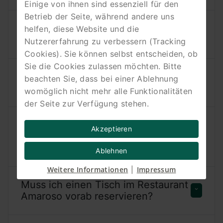
Einige von ihnen sind essenziell für den
Betrieb der Seite, während andere uns
Welche Art von Küche wird im
helfen, diese Website und die
Restaurant Amaroso angeboten?
Nutzererfahrung zu verbessern (Tracking
Cookies). Sie können selbst entscheiden, ob
Sie die Cookies zulassen möchten. Bitte
Werden regionale und saisonale
beachten Sie, dass bei einer Ablehnung
Produkte in der Küche verwendet?
womöglich nicht mehr alle Funktionalitäten
der Seite zur Verfügung stehen.
Gibt es vegetarische, vegane oder
Akzeptieren
laktosefreie Gerichte im
Restaurant?
Ablehnen
Weitere Informationen
Impressum
|
Muss ich einen Tisch im Restaurant
Amaroso vorab reservieren?